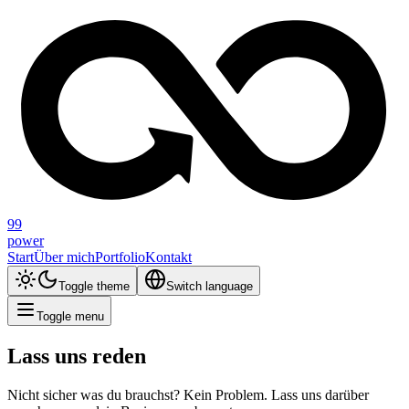
99
power
Start
Über mich
Portfolio
Kontakt
Toggle theme
Switch language
Toggle menu
Lass uns reden
Nicht sicher was du brauchst? Kein Problem. Lass uns darüber