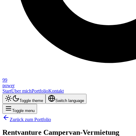
99
power
Start
Über mich
Portfolio
Kontakt
Toggle theme
Switch language
Toggle menu
Zurück zum Portfolio
Rentvanture Campervan-Vermietung