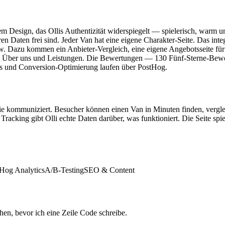
m Design, das Ollis Authentizität widerspiegelt — spielerisch, warm und
ren Daten frei sind. Jeder Van hat eine eigene Charakter-Seite. Das i
w. Dazu kommen ein Anbieter-Vergleich, eine eigene Angebotsseite für
se, Über uns und Leistungen. Die Bewertungen — 130 Fünf-Sterne-Bew
sts und Conversion-Optimierung laufen über PostHog.
e sie kommuniziert. Besucher können einen Van in Minuten finden, vergl
racking gibt Olli echte Daten darüber, was funktioniert. Die Seite spie
Hog Analytics
A/B-Testing
SEO & Content
hen, bevor ich eine Zeile Code schreibe.